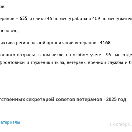
ов.
теранов –
655
, из них 246 по месту работы и 409 по месту жител
человек;
актива региональной организации ветеранов -
4168
.
онного возраста, в том числе, на особом учете - 95 тыс. отд
, фронтовики и труженики тыла, ветераны военной службы и 
ственных секретарей советов ветеранов - 2025 год
атериалы
1 октября