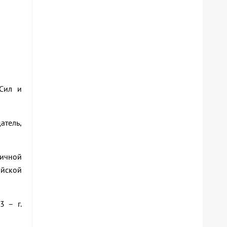
 Сил и
атель,
ничной
ийской
3 – г.