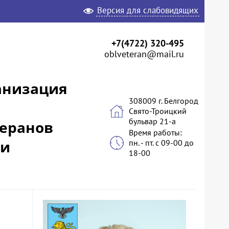
Версия для слабовидящих
+7(4722) 320-495
oblveteran@mail.ru
анизация
308009 г. Белгород
Свято-Троицкий
бульвар 21-а
теранов
Время работы:
 и
пн. - пт. с 09-00 до
18-00