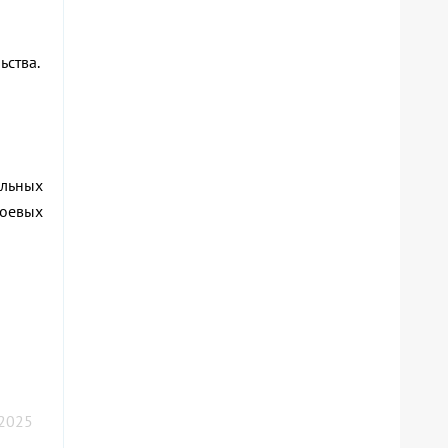
ьства.
ельных
боевых
 2025