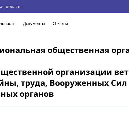
ая область
льность
Документы
Отчеты
гиональная общественная орг
бщественной организации ве
йны, труда, Вооруженных Сил
ных органов