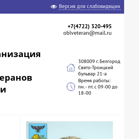
Версия для слабовидящих
+7(4722) 320-495
oblveteran@mail.ru
анизация
308009 г. Белгород
Свято-Троицкий
бульвар 21-а
теранов
Время работы:
 и
пн. - пт. с 09-00 до
18-00