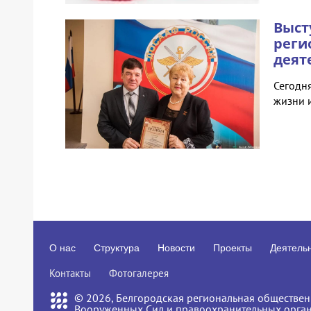
Выст
реги
деят
Сегодн
жизни 
О нас
Структура
Новости
Проекты
Деятель
Контакты
Фотогалерея
© 2026, Белгородская региональная обществен
Вооруженных Сил и правоохранительных орга