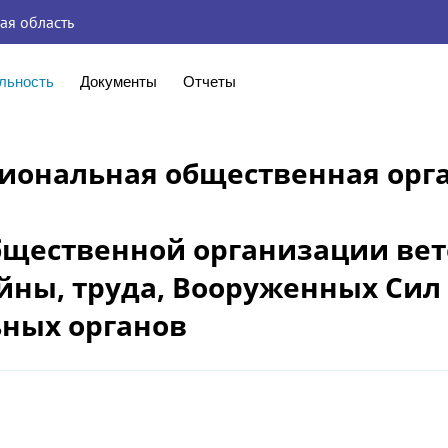
ая область
льность
Документы
Отчеты
гиональная общественная орг
бщественной организации ве
йны, труда, Вооруженных Сил
ных органов