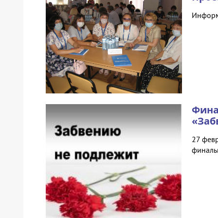
Информ
Фина
«Заб
27 фев
финаль