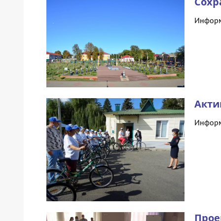
Сохр
Информ
Акти
Информ
Прое