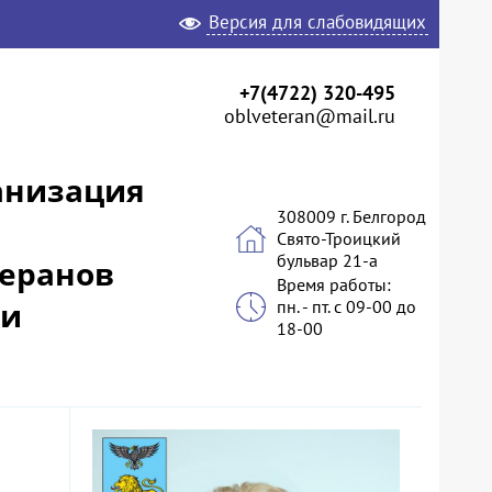
Версия для слабовидящих
+7(4722) 320-495
oblveteran@mail.ru
анизация
308009 г. Белгород
Свято-Троицкий
бульвар 21-а
теранов
Время работы:
 и
пн. - пт. с 09-00 до
18-00