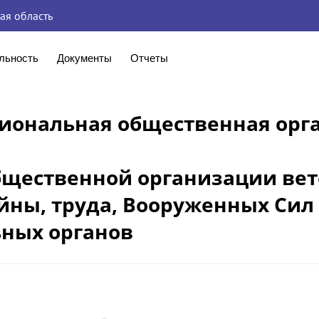
ая область
льность
Документы
Отчеты
гиональная общественная орг
бщественной организации ве
йны, труда, Вооруженных Сил
ных органов