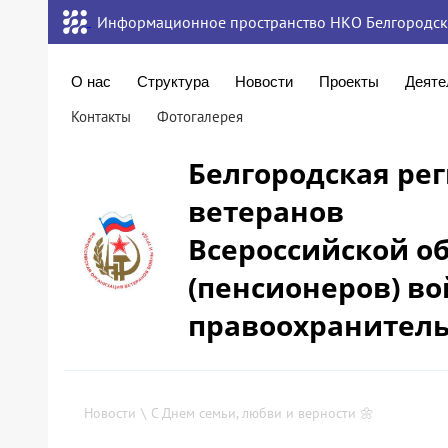
Информационное пространство НКО Белгородск
О нас
Структура
Новости
Проекты
Деяте
Контакты
Фотогалерея
Белгородская ре
ветеранов
Всероссийской о
(пенсионеров) во
правоохранитель
Новости
\
С Днем семьи, любви и верности 🌼