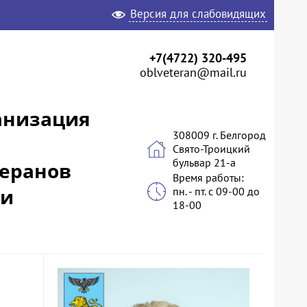
Версия для слабовидящих
+7(4722) 320-495
oblveteran@mail.ru
анизация
308009 г. Белгород
Свято-Троицкий
бульвар 21-а
теранов
Время работы:
 и
пн. - пт. с 09-00 до
18-00