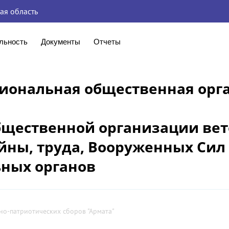
ая область
льность
Документы
Отчеты
гиональная общественная орг
бщественной организации ве
йны, труда, Вооруженных Сил
ных органов
но-патриотических сборов "Армата"