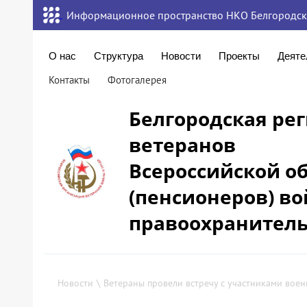
Информационное пространство НКО Белгородск
О нас
Структура
Новости
Проекты
Деяте
Контакты
Фотогалерея
Белгородская ре
ветеранов
Всероссийской о
(пенсионеров) во
правоохранитель
Новости
\
Ветераны провели встречу с участниками воен