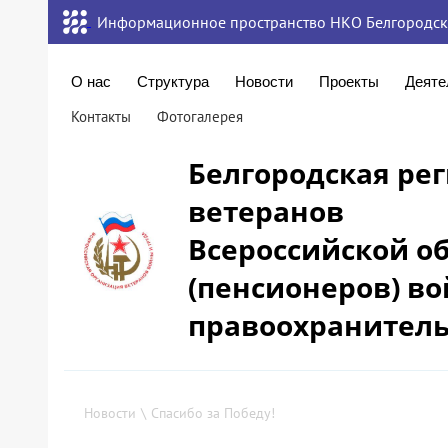
Информационное пространство НКО Белгородск
О нас
Структура
Новости
Проекты
Деяте
Контакты
Фотогалерея
Белгородская ре
ветеранов
Всероссийской о
(пенсионеров) во
правоохранитель
Новости
\
Спасибо за Победу!