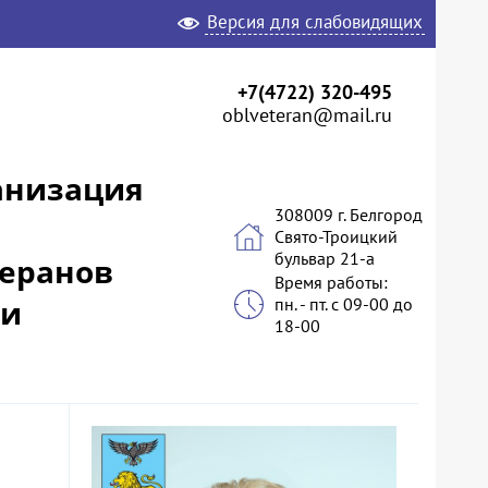
Версия для слабовидящих
+7(4722) 320-495
oblveteran@mail.ru
анизация
308009 г. Белгород
Свято-Троицкий
бульвар 21-а
теранов
Время работы:
 и
пн. - пт. с 09-00 до
18-00