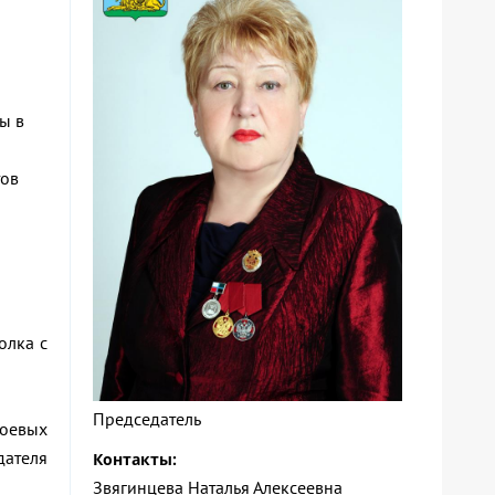
ы в
тов
олка с
Председатель
боевых
ателя
Контакты:
Звягинцева Наталья Алексеевна