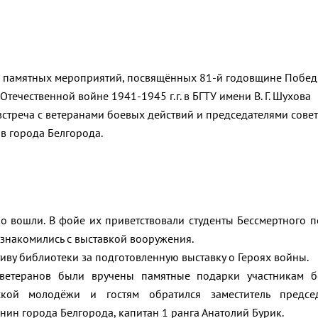
х памятных мероприятий, посвящённых 81-й годовщине Побед
Отечественной войне 1941-1945 г.г. в БГТУ имени В. Г. Шухова
стреча с ветеранами боевых действий и председателями сове
в города Белгорода.
ко вошли. В фойе их приветствовали студенты Бессмертного п
 ознакомились с выставкой вооружения.
иву библиотеки за подготовленную выставку о Героях войны.
 ветеранов были вручены памятные подарки участникам 
ской молодёжи и гостям обратился заместитель председ
нин города Белгорода, капитан 1 ранга Анатолий Бурик.