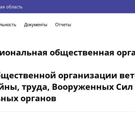
ая область
льность
Документы
Отчеты
гиональная общественная орг
бщественной организации ве
йны, труда, Вооруженных Сил
ных органов