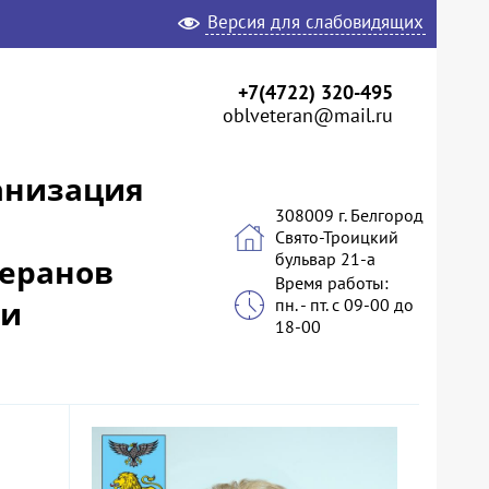
Версия для слабовидящих
+7(4722) 320-495
oblveteran@mail.ru
анизация
308009 г. Белгород
Свято-Троицкий
бульвар 21-а
теранов
Время работы:
 и
пн. - пт. с 09-00 до
18-00