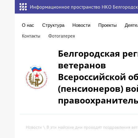
Информационное пространство НКО Белгородск
О нас
Структура
Новости
Проекты
Деяте
Контакты
Фотогалерея
Белгородская ре
ветеранов
Всероссийской о
(пенсионеров) во
правоохранитель
Новости
\
В эти майские дни проходят поздравления ве