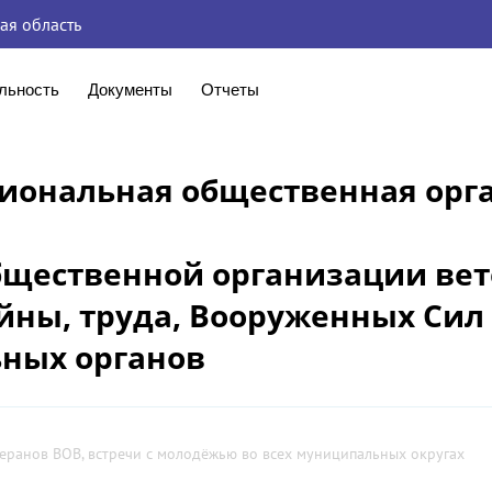
ая область
льность
Документы
Отчеты
гиональная общественная орг
бщественной организации ве
йны, труда, Вооруженных Сил
ных органов
теранов ВОВ, встречи с молодёжью во всех муниципальных округах